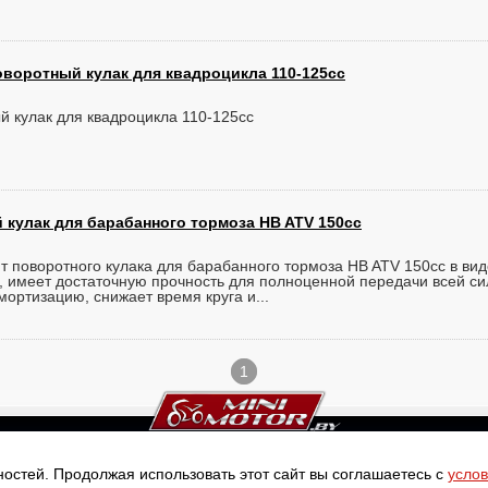
оворотный кулак для квадроцикла 110-125cc
 кулак для квадроцикла 110-125cc
 кулак для барабанного тормоза HB ATV 150cc
т поворотного кулака для барабанного тормоза HB ATV 150cc в вид
и, имеет достаточную прочность для полноценной передачи всей си
мортизацию, снижает время круга и...
1
ное
|
Теги
|
Новости
|
Карта сайта
Контакты
остей. Продолжая использовать этот сайт вы соглашаетесь с
усло