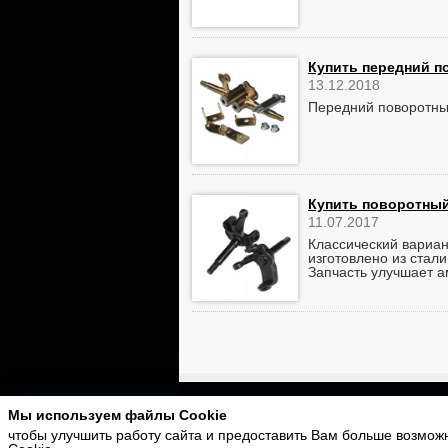
Купить передний п
13.12.2018
Передний поворотный
Купить поворотный
11.07.2017
Классический вариан
изготовлено из стал
Запчасть улучшает а
Главная
|
Оплата и доставка
|
Раз
Мы используем файлы Cookie
чтобы улучшить работу сайта и предоставить Вам больше возможн
Разработка сайта -
PurpleLabs