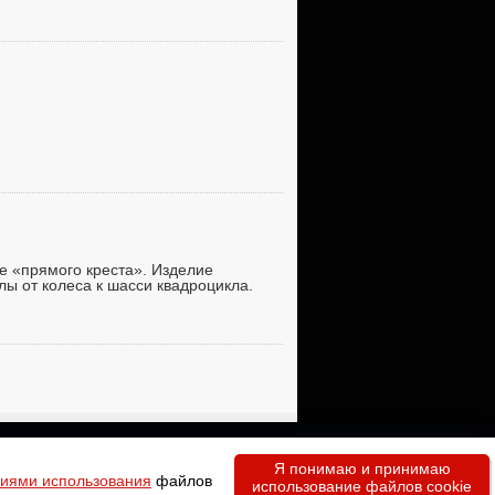
е «прямого креста». Изделие
лы от колеса к шасси квадроцикла.
Я понимаю и принимаю
виями использования
файлов
использование файлов cookie
Copyright © 2011-2026
Minimotor.by