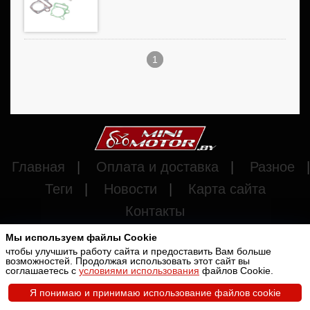
1
Главная
|
Оплата и доставка
|
Разное
|
Теги
|
Новости
|
Карта сайта
Контакты
Мы используем файлы Cookie
чтобы улучшить работу сайта и предоставить Вам больше
возможностей. Продолжая использовать этот сайт вы
Разработка сайта -
PurpleLabs
Copyright © 2011-2026
соглашаетесь с
условиями использования
файлов Cookie.
Minimotor.by
Вся представленная на сайте информация носит
Я понимаю и принимаю использование файлов cookie
информационный характер и не является публичной офертой.